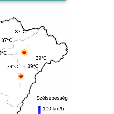
37°C
37°C
0°C
39°C
39°C
39°C
Szélsebesség
100 km/h