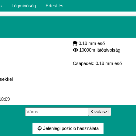
s
Légminőség
Értesítés
0.19 mm eső
10000m látótávolság
Csapadék: 0.19 mm eső
ésekkel
18:09
Jelenlegi pozíció használata