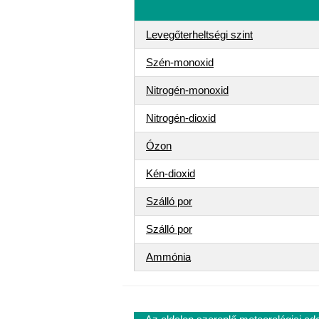
Levegőterheltségi szint
Szén-monoxid
Nitrogén-monoxid
Nitrogén-dioxid
Ózon
Kén-dioxid
Szálló por
Szálló por
Ammónia