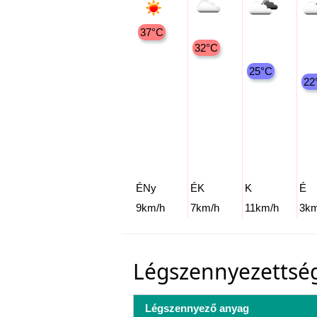
37°C
32°C
25°C
22
ÉNy
ÉK
K
É
9km/h
7km/h
11km/h
3km
Légszennyezettsé
Légszennyező anyag