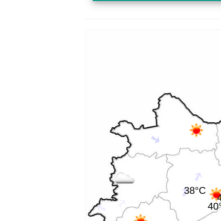
38°C
40