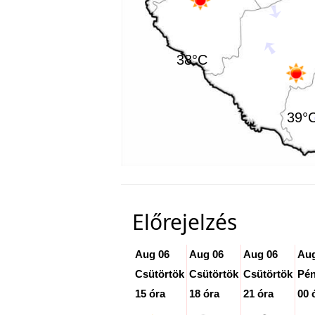
38°C
39°
Előrejelzés
Aug 06
Aug 06
Aug 06
Aug
Csütörtök
Csütörtök
Csütörtök
Pén
15 óra
18 óra
21 óra
00 