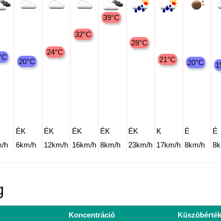
39°C
32°C
28°C
24°C
°C
21°C
20°C
20°C
1
ÉK
ÉK
ÉK
ÉK
ÉK
K
É
É
/h
6km/h
12km/h
16km/h
8km/h
23km/h
17km/h
8km/h
8k
g
Koncentráció
Küszöbérté