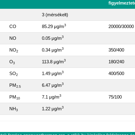
figyelmeztet
3 (mérsékelt)
3
CO
85.29 μg/m
20000/30000
3
NO
0.05 μg/m
3
NO
0.34 μg/m
350/400
2
3
O
113.8 μg/m
180/240
3
3
SO
1.49 μg/m
400/500
2
3
PM
6.47 μg/m
2.5
3
PM
7.1 μg/m
75/100
10
3
NH
1.22 μg/m
3