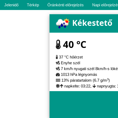
Jelenidő
Térkép
Óránkénti előrejelzés
Napi előrejelzé
Kékestető
40 °C
37 °C hőérzet
Enyhe szél
7 km/h nyugati szél 8km/h-s lök
1013 hPa légnyomás
3
13% páratartalom (6.7 g/m
)
napkelte: 03:22,
napnyugta: 