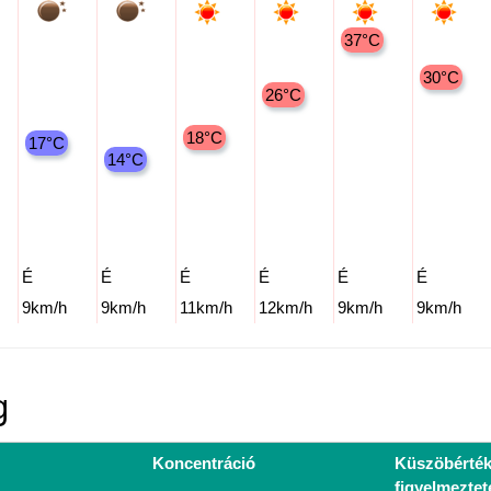
37°C
30°C
26°C
18°C
17°C
14°C
É
É
É
É
É
É
9km/h
9km/h
11km/h
12km/h
9km/h
9km/h
g
Koncentráció
Küszöbérté
figyelmeztet