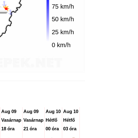
75 km/h
50 km/h
25 km/h
0 km/h
Aug 09
Aug 09
Aug 10
Aug 10
Aug 10
Aug 10
Aug 10
A
Vasárnap
Vasárnap
Hétfő
Hétfő
Hétfő
Hétfő
Hétfő
H
18 óra
21 óra
00 óra
03 óra
06 óra
09 óra
12 óra
15