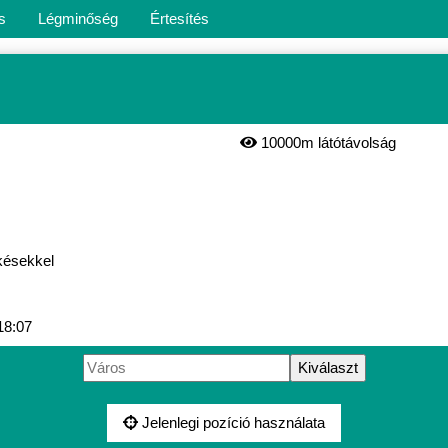
s
Légminőség
Értesítés
10000m látótávolság
késekkel
18:07
Jelenlegi pozíció használata