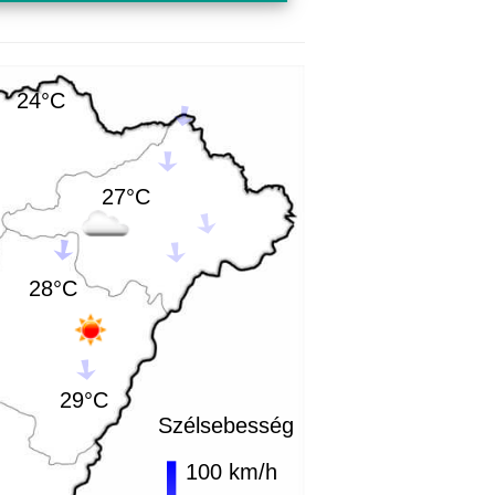
24°C
27°C
28°C
29°C
Szélsebesség
100 km/h