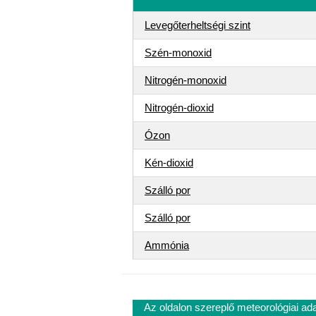
Levegőterheltségi szint
Szén-monoxid
Nitrogén-monoxid
Nitrogén-dioxid
Ózon
Kén-dioxid
Szálló por
Szálló por
Ammónia
Az oldalon szereplő meteorológiai ad