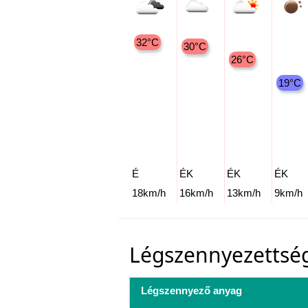
32°C
30°C
26°C
19°C
É
ÉK
ÉK
ÉK
18km/h
16km/h
13km/h
9km/h
Légszennyezettsé
Légszennyező anyag