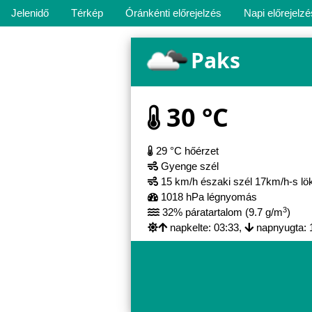
Jelenidő
Térkép
Óránkénti előrejelzés
Napi előrejelzé
Paks
30 °C
29 °C hőérzet
Gyenge szél
15 km/h északi szél 17km/h-s lö
1018 hPa légnyomás
3
32% páratartalom (9.7 g/m
)
napkelte: 03:33,
napnyugta: 