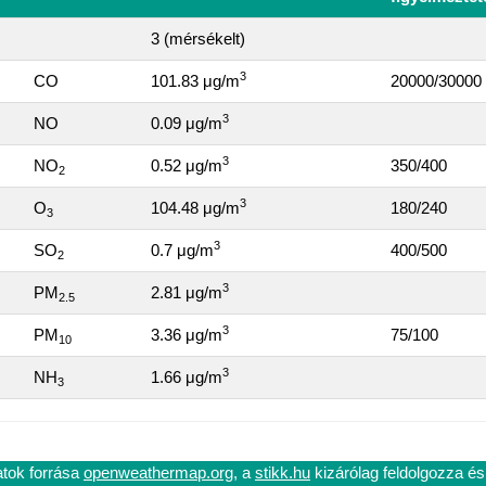
3 (mérsékelt)
3
CO
101.83 μg/m
20000/30000
3
NO
0.09 μg/m
3
NO
0.52 μg/m
350/400
2
3
O
104.48 μg/m
180/240
3
3
SO
0.7 μg/m
400/500
2
3
PM
2.81 μg/m
2.5
3
PM
3.36 μg/m
75/100
10
3
NH
1.66 μg/m
3
atok forrása
openweathermap.org
, a
stikk.hu
kizárólag feldolgozza és