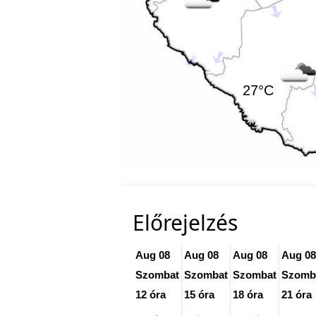
27°C
Előrejelzés
Aug 08
Aug 08
Aug 08
Aug 08
Szombat
Szombat
Szombat
Szomb
12 óra
15 óra
18 óra
21 óra