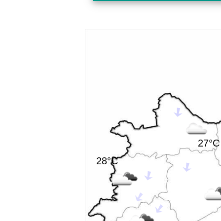
27°C
28°C