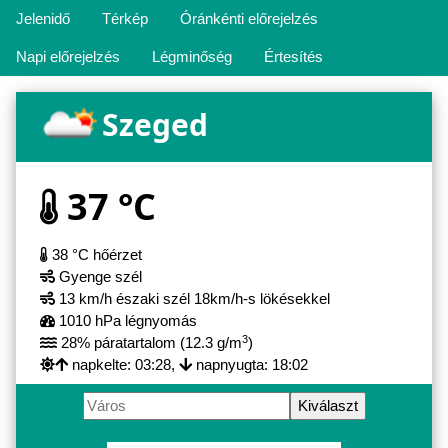
Jelenidő
Térkép
Óránkénti előrejelzés
Napi előrejelzés
Légminőség
Értesítés
Szeged
37 °C
38 °C hőérzet
Gyenge szél
13 km/h északi szél 18km/h-s lökésekkel
1010 hPa légnyomás
3
28% páratartalom (12.3 g/m
)
napkelte: 03:28,
napnyugta: 18:02