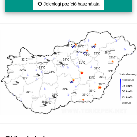
Jelenlegi pozíció használata
28°C
20°C
25°C
28°C
30°C
25°C
29°C
32°C
31°C
29°C
32°C
34°C
31°C
32°C
35°C
33°C
32°C
32°C
33°C
33°C
Szélsebesség
34°C
33°C
32°C
100 km/h
36°C
75 km/h
35°C
35°C
50 km/h
34°C
37°C
35°C
37°C
25 km/h
38°C
38°C
0 km/h