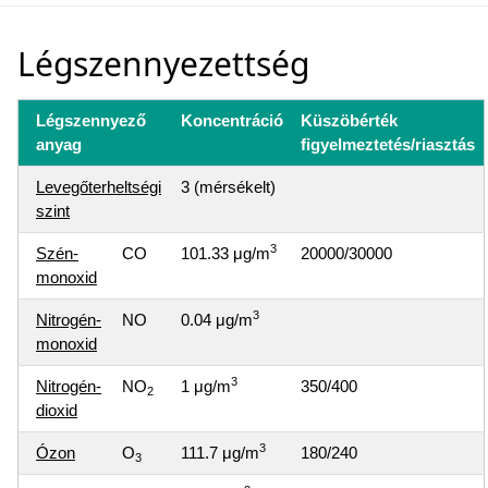
Légszennyezettség
Légszennyező
Koncentráció
Küszöbérték
anyag
figyelmeztetés/riasztás
Levegőterheltségi
3 (mérsékelt)
szint
3
Szén-
CO
101.33 μg/m
20000/30000
monoxid
3
Nitrogén-
NO
0.04 μg/m
monoxid
3
Nitrogén-
NO
1 μg/m
350/400
2
dioxid
3
Ózon
O
111.7 μg/m
180/240
3