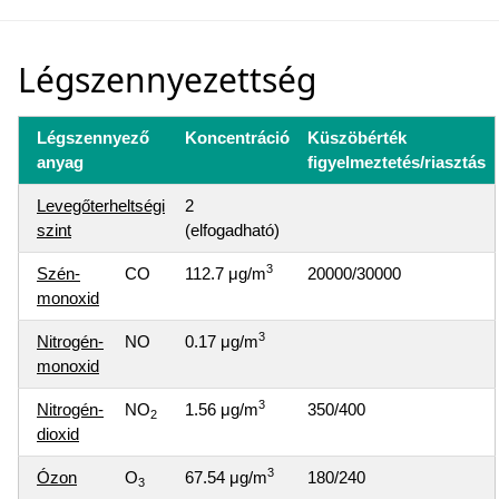
Légszennyezettség
Légszennyező
Koncentráció
Küszöbérték
anyag
figyelmeztetés/riasztás
Levegőterheltségi
2
szint
(elfogadható)
3
Szén-
CO
112.7 μg/m
20000/30000
monoxid
3
Nitrogén-
NO
0.17 μg/m
monoxid
3
Nitrogén-
NO
1.56 μg/m
350/400
2
dioxid
3
Ózon
O
67.54 μg/m
180/240
3