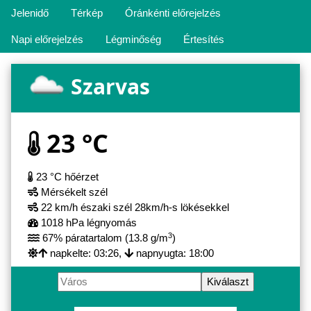
Jelenidő
Térkép
Óránkénti előrejelzés
Napi előrejelzés
Légminőség
Értesítés
Szarvas
23 °C
23 °C hőérzet
Mérsékelt szél
22 km/h északi szél 28km/h-s lökésekkel
1018 hPa légnyomás
3
67% páratartalom (13.8 g/m
)
napkelte: 03:26,
napnyugta: 18:00