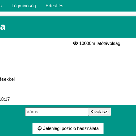
s
Légminőség
Értesítés
sa
10000m látótávolság
késekkel
18:17
Jelenlegi pozíció használata