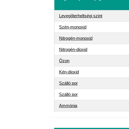
Levegőterheltségi szint
Szén-monoxid
Nitrogén-monoxid
Nitrogén-dioxid
Ózon
Kén-dioxid
Szálló por
Szálló por
Ammónia