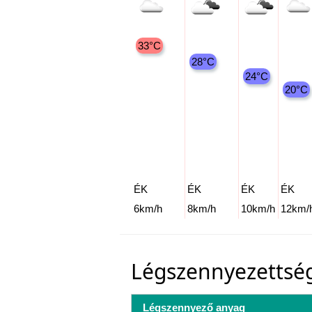
33°C
28°C
24°C
20°C
ÉK
ÉK
ÉK
ÉK
6km/h
8km/h
10km/h
12km/
Légszennyezettsé
Légszennyező anyag