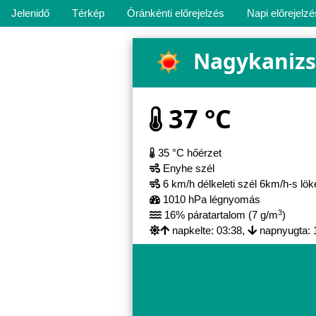
Jelenidő
Térkép
Óránkénti előrejelzés
Napi előrejelzé
Nagykaniz
37 °C
35 °C hőérzet
Enyhe szél
6 km/h délkeleti szél 6km/h-s lö
1010 hPa légnyomás
3
16% páratartalom (7 g/m
)
napkelte: 03:38,
napnyugta: 