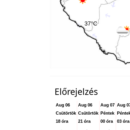
37°C
Előrejelzés
Aug 06
Aug 06
Aug 07
Aug 0
Csütörtök
Csütörtök
Péntek
Pénte
18 óra
21 óra
00 óra
03 óra