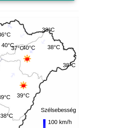
38°C
36°C
40°C
38°C
40°C
37°C
38°C
39°C
39°C
Szélsebesség
38°C
100 km/h