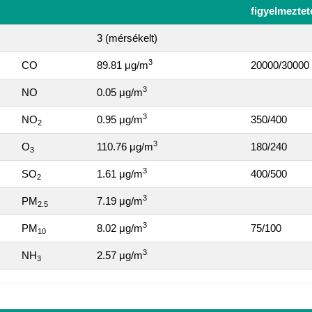
figyelmeztet
3 (mérsékelt)
3
CO
89.81 μg/m
20000/30000
3
NO
0.05 μg/m
3
NO
0.95 μg/m
350/400
2
3
O
110.76 μg/m
180/240
3
3
SO
1.61 μg/m
400/500
2
3
PM
7.19 μg/m
2.5
3
PM
8.02 μg/m
75/100
10
3
NH
2.57 μg/m
3