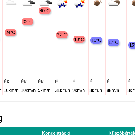
40°C
32°C
24°C
22°C
19°C
19°C
17°C
15
ÉK
ÉK
ÉK
É
É
É
É
É
h
10km/h
10km/h
9km/h
31km/h
9km/h
8km/h
8km/h
8km
g
Koncentráció
Küszöbérté