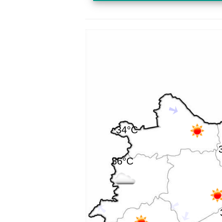
34°C
36°C