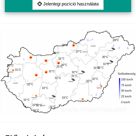
Jelenlegi pozíció használata
29°C
29°C
27°C
30°C
30°C
31°C
31°C
31°C
32°C
31°C
31°C
31°C
31°C
31°C
32°C
Szélsebesség
31°C
31°C
32°C
100 km/h
32°C
32°C
75 km/h
32°C
50 km/h
25 km/h
33°C
31°C
0 km/h
32°C
32°C
31°C
31°C