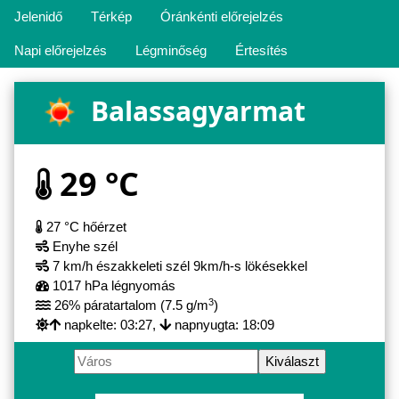
Jelenidő
Térkép
Óránkénti előrejelzés
Napi előrejelzés
Légminőség
Értesítés
Balassagyarmat
29 °C
27 °C hőérzet
Enyhe szél
7 km/h északkeleti szél 9km/h-s lökésekkel
1017 hPa légnyomás
3
26% páratartalom (7.5 g/m
)
napkelte: 03:27,
napnyugta: 18:09