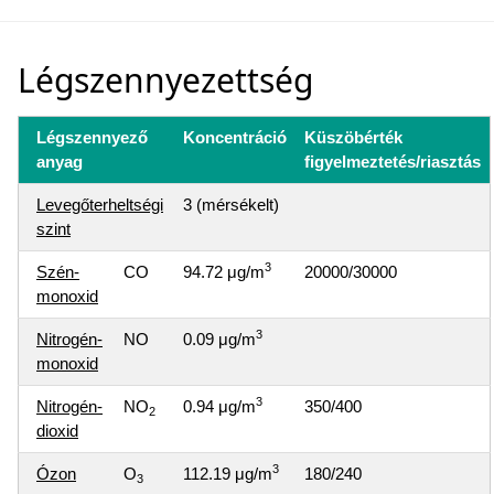
Légszennyezettség
Légszennyező
Koncentráció
Küszöbérték
anyag
figyelmeztetés/riasztás
Levegőterheltségi
3 (mérsékelt)
szint
3
Szén-
CO
94.72 μg/m
20000/30000
monoxid
3
Nitrogén-
NO
0.09 μg/m
monoxid
3
Nitrogén-
NO
0.94 μg/m
350/400
2
dioxid
3
Ózon
O
112.19 μg/m
180/240
3