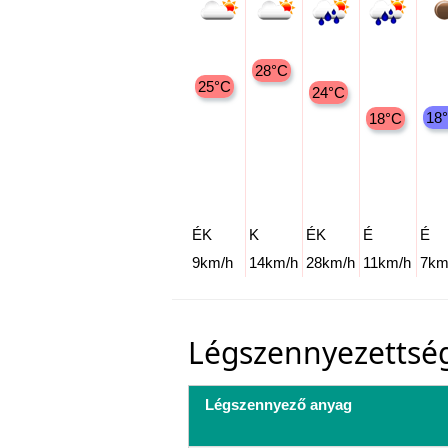
28°C
25°C
24°C
18
18°C
ÉK
K
ÉK
É
É
9km/h
14km/h
28km/h
11km/h
7km
Légszennyezettsé
Légszennyező anyag