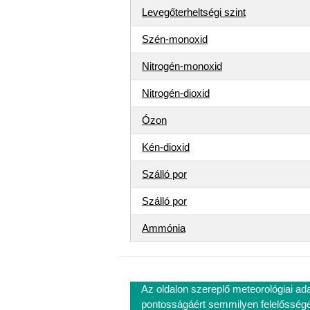
Levegőterheltségi szint
Szén-monoxid
Nitrogén-monoxid
Nitrogén-dioxid
Ózon
Kén-dioxid
Szálló por
Szálló por
Ammónia
Az oldalon szereplő meteorológiai ad
pontosságáért semmilyen felelősséget