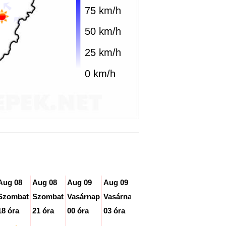
75 km/h
50 km/h
25 km/h
0 km/h
Aug 08
Aug 08
Aug 09
Aug 09
Aug 09
Aug 09
Aug
Szombat
Szombat
Vasárnap
Vasárnap
Vasárnap
Vasárnap
Vas
18 óra
21 óra
00 óra
03 óra
06 óra
09 óra
12 