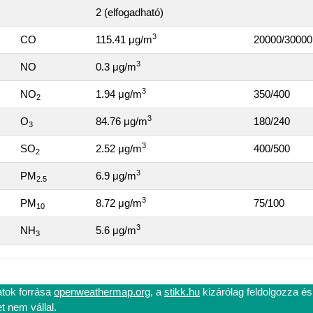
2 (elfogadható)
3
CO
115.41 μg/m
20000/30000
3
NO
0.3 μg/m
3
NO
1.94 μg/m
350/400
2
3
O
84.76 μg/m
180/240
3
3
SO
2.52 μg/m
400/500
2
3
PM
6.9 μg/m
2.5
3
PM
8.72 μg/m
75/100
10
3
NH
5.6 μg/m
3
atok forrása
openweathermap.org
, a
stikk.hu
kizárólag feldolgozza és
 nem vállal.