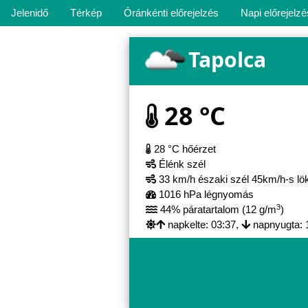
Jelenidő
Térkép
Óránkénti előrejelzés
Napi előrejelzé
Tapolca
28 °C
28 °C hőérzet
Élénk szél
33 km/h északi szél 45km/h-s lö
1016 hPa légnyomás
3
44% páratartalom (12 g/m
)
napkelte: 03:37,
napnyugta: 