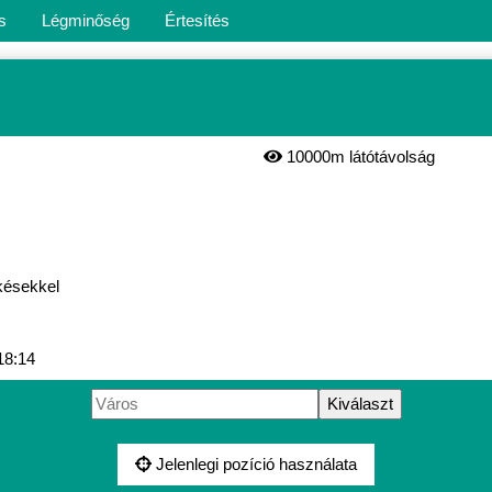
s
Légminőség
Értesítés
10000m látótávolság
késekkel
18:14
Jelenlegi pozíció használata