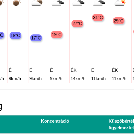
31°C
29°C
27°C
19°C
°C
18°C
17°C
É
É
É
ÉK
É
ÉK
/h
9km/h
9km/h
9km/h
14km/h
11km/h
11km/h
g
Koncentráció
Küszöbérté
figyelmeztet