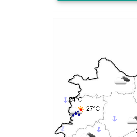
24°C
27°C