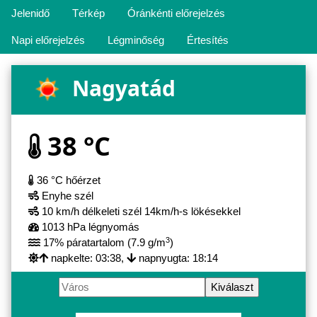
Jelenidő
Térkép
Óránkénti előrejelzés
Napi előrejelzés
Légminőség
Értesítés
Nagyatád
38 °C
36 °C hőérzet
Enyhe szél
10 km/h délkeleti szél 14km/h-s lökésekkel
1013 hPa légnyomás
3
17% páratartalom (7.9 g/m
)
napkelte: 03:38,
napnyugta: 18:14