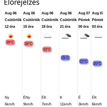
Előrejelzés
Aug 06
Aug 06
Aug 06
Aug 06
Aug 07
Aug 07
Csütörtök
Csütörtök
Csütörtök
Csütörtök
Péntek
Péntek
12 óra
15 óra
18 óra
21 óra
00 óra
03 óra
39°C
38°C
33°C
25°C
22°C
20°C
Ny
ÉNy
ÉK
K
É
ÉK
6km/h
9km/h
7km/h
11km/h
3km/h
6km/h