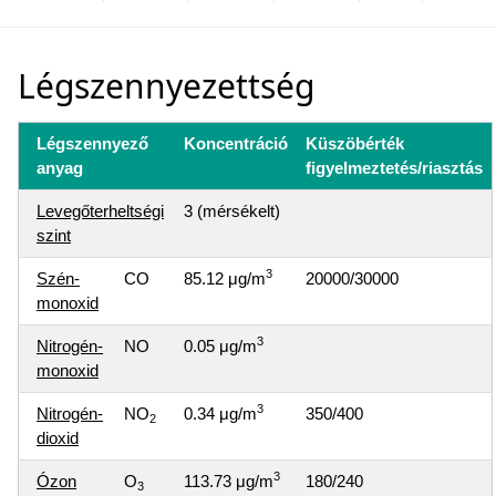
Légszennyezettség
Légszennyező
Koncentráció
Küszöbérték
anyag
figyelmeztetés/riasztás
Levegőterheltségi
3 (mérsékelt)
szint
3
Szén-
CO
85.12 μg/m
20000/30000
monoxid
3
Nitrogén-
NO
0.05 μg/m
monoxid
3
Nitrogén-
NO
0.34 μg/m
350/400
2
dioxid
3
Ózon
O
113.73 μg/m
180/240
3