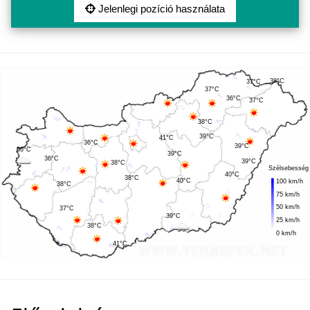
Jelenlegi pozíció használata
38°C
37°C
37°C
36°C
37°C
38°C
39°C
41°C
36°C
39°C
36°C
39°C
36°C
39°C
38°C
Szélsebesség
40°C
38°C
40°C
100 km/h
38°C
75 km/h
50 km/h
37°C
39°C
25 km/h
38°C
0 km/h
41°C