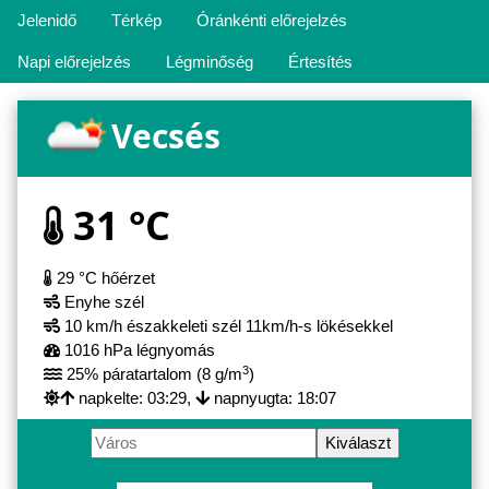
Jelenidő
Térkép
Óránkénti előrejelzés
Napi előrejelzés
Légminőség
Értesítés
Vecsés
31 °C
29 °C hőérzet
Enyhe szél
10 km/h északkeleti szél 11km/h-s lökésekkel
1016 hPa légnyomás
3
25% páratartalom (8 g/m
)
napkelte: 03:29,
napnyugta: 18:07