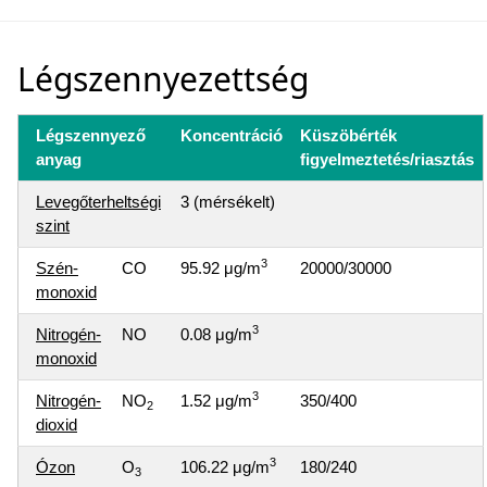
Légszennyezettség
Légszennyező
Koncentráció
Küszöbérték
anyag
figyelmeztetés/riasztás
Levegőterheltségi
3 (mérsékelt)
szint
3
Szén-
CO
95.92 μg/m
20000/30000
monoxid
3
Nitrogén-
NO
0.08 μg/m
monoxid
3
Nitrogén-
NO
1.52 μg/m
350/400
2
dioxid
3
Ózon
O
106.22 μg/m
180/240
3